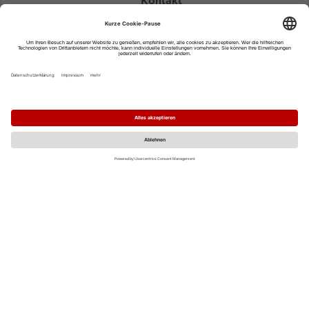
Kontakt
eventportal@fwtm.de
Neue Veranstaltung eintragen
Tourismusportal visit.freiburg.de
Datenschutzerklärung
Impressum
MO
DI
MI
DO
FR
SA
SO
1
2
3
4
5
6
7
8
9