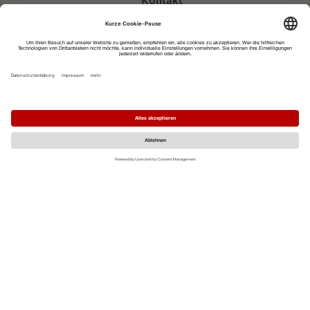
Kontakt
eventportal@fwtm.de
Neue Veranstaltung eintragen
Tourismusportal visit.freiburg.de
Datenschutzerklärung
Impressum
MO
DI
MI
DO
FR
SA
SO
1
2
3
4
5
6
7
8
9