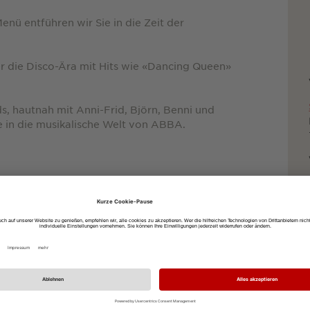
nü entführen wir Sie in die Zeit der
er die Disco-Ära mit Hits wie «Dancing Queen»
s, hautnah mit Anni-Frid, Björn, Benni und
e in die musikalische Welt von ABBA.
uto
dem Fahrrad
zu Fuß