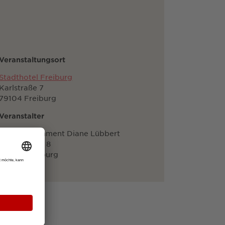
Veranstaltungsort
Stadthotel Freiburg
Karlstraße 7
79104 Freiburg
Veranstalter
DS Entertainment Diane Lübbert
Platanenhof 8
47053 Duisburg