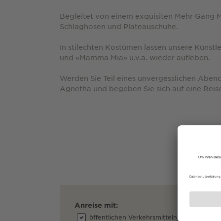
Begleitet von einem exquisiten Mehr Gang Me
Schlaghosen und Plateauschuhe.
In stilechten Kostümen lassen unsere Künstl
und «Mamma Mia» u.v.a. wieder aufleben.
Werden Sie Teil eines unvergesslichen Abend
Agnetha und begeben Sie sich auf eine Reis
Anreise mit:
öffentlichen Verkehrsmitteln
dem A