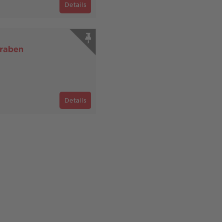
Details
graben
Details