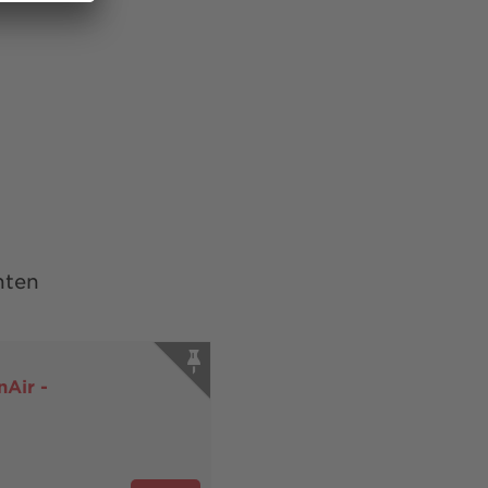
nten
Air -