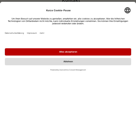
Kontakt
eventportal@fwtm.de
Neue Veranstaltung eintragen
Tourismusportal visit.freiburg.de
Datenschutzerklärung
Impressum
MO
DI
MI
DO
FR
SA
SO
1
2
3
4
5
6
7
8
9