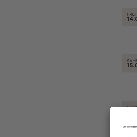
FREI
14.
SAM
15.
SON
16.