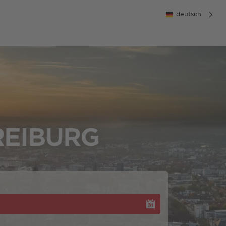
deutsch
REIBURG