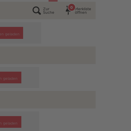
0
Zur
Merkliste
Suche
öffnen
en geladen
n geladen
n geladen