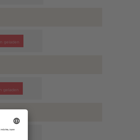
n geladen
n geladen
n geladen