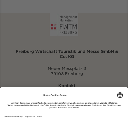
Freiburg Wirtschaft Touristik und Messe GmbH &
Co. KG
Neuer Messplatz 3
79108 Freiburg
Kontakt
eventportal@fwtm.de
Neue Veranstaltung eintragen
Tourismusportal visit.freiburg.de