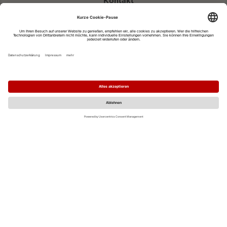
Kontakt
eventportal@fwtm.de
Neue Veranstaltung eintragen
Tourismusportal visit.freiburg.de
Datenschutzerklärung
Impressum
MO
DI
MI
DO
FR
SA
SO
1
2
3
4
5
6
7
8
9