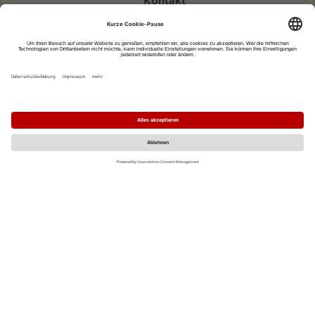
Kontakt
eventportal@fwtm.de
Neue Veranstaltung eintragen
Tourismusportal visit.freiburg.de
Datenschutzerklärung
Impressum
MO
DI
MI
DO
FR
SA
SO
1
2
3
4
5
6
7
8
9