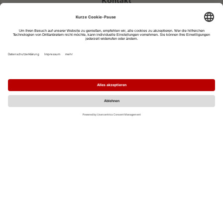
Kontakt
eventportal@fwtm.de
Neue Veranstaltung eintragen
Tourismusportal visit.freiburg.de
Datenschutzerklärung
Impressum
MO
DI
MI
DO
FR
SA
SO
1
2
3
4
5
6
7
8
9