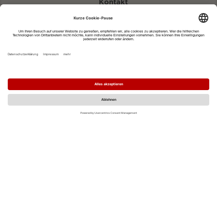
Kontakt
eventportal@fwtm.de
Neue Veranstaltung eintragen
Tourismusportal visit.freiburg.de
Datenschutzerklärung
Impressum
MO
DI
MI
DO
FR
SA
SO
1
2
3
4
5
6
7
8
9