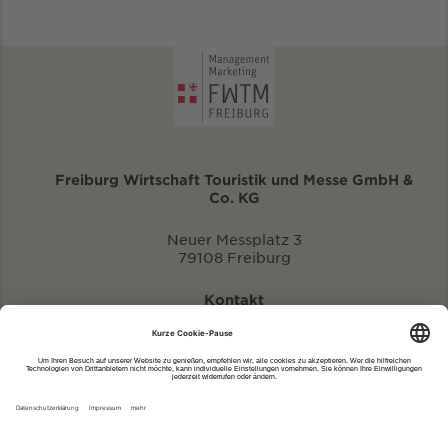
Freiburg Wirtschaft Touristik und Messe GmbH &
Co. KG
Neuer Messplatz 3
79108 Freiburg
Kontakt
eventportal@fwtm.de
Neue Veranstaltung eintragen
Tourismusportal visit.freiburg.de