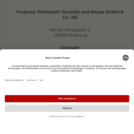
Freiburg Wirtschaft Touristik und Messe GmbH &
Co. KG
Neuer Messplatz 3
79108 Freiburg
Kontakt
eventportal@fwtm.de
Neue Veranstaltung eintragen
Tourismusportal visit.freiburg.de
Datenschutzerklärung
Impressum