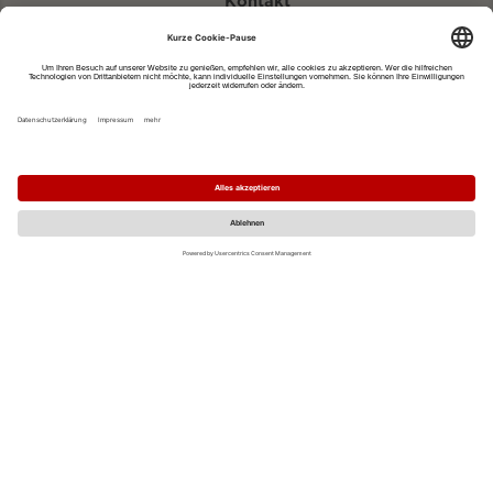
Kontakt
eventportal@fwtm.de
Neue Veranstaltung eintragen
Tourismusportal visit.freiburg.de
Datenschutzerklärung
Impressum
MO
DI
MI
DO
FR
SA
SO
1
2
3
4
5
6
7
8
9