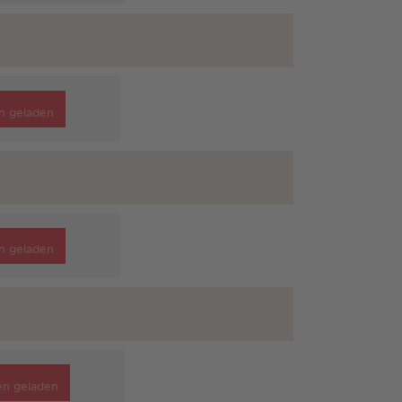
n geladen
n geladen
en geladen