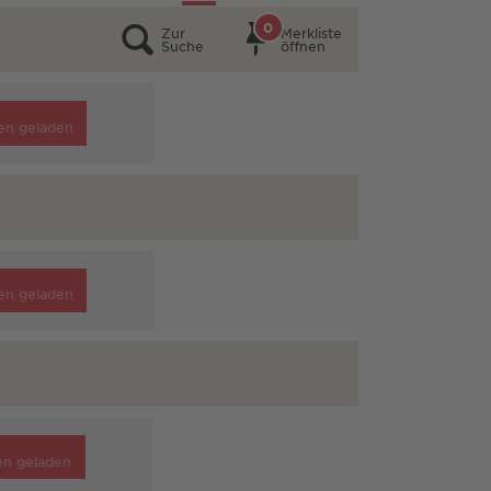
0
Zur
Merkliste
Suche
öffnen
en geladen
en geladen
en geladen