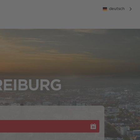
deutsch
REIBURG