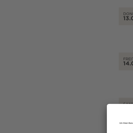
DON
13.
FREI
14.
SAM
15.