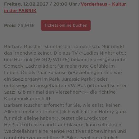
Freitag, 12.02.2027 / 20:00 Uhr /
Vorderhaus – Kultur
in der FABRIK
26,90€
Preis:
Tickets online buchen
Barbara Ruscher ist unfassbar romantisch. Nur merkt
das irgendwie keiner. Die aus TV (»Ladies Night« etc.)
und Hörfunk (WDR2/WDR5) bekannte preisgekrönte
Comedy-Lady plädiert für mehr gute Gefühle im
Leben. Ob als Paar zuhause (»Beziehungen sind wie
ein Spaziergang im Park. Jurassic Park«) oder
unterwegs im ausgebauten VW-Bus (»Romantischster
Satz: 'Gib mir mal den Vierzehner'«) - die richtige
Kommunikation hilft.
Barbara Ruscher erforscht für Sie, wie es ist, keinen
Alkohol mehr zu trinken (»Ich will halt ein Hobby ganz
für mich alleine haben«), testet die Erotik von
Heißluftfritteusen und Laubbläsern, kann selbst den
Wechseljahren eine Menge Positives abgewinnen und
rappt überzeugend über E-Bikes, weil das nämlich