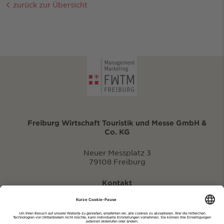
zurück zur Übersicht
Freiburg Wirtschaft Touristik und Messe GmbH &
Co. KG
Neuer Messplatz 3
79108 Freiburg
Kontakt
eventportal@fwtm.de
Neue Veranstaltung eintragen