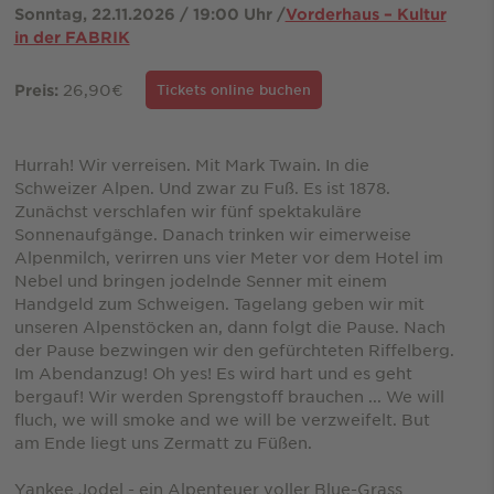
Sonntag, 22.11.2026 / 19:00 Uhr /
Vorderhaus – Kultur
in der FABRIK
26,90€
Preis:
Tickets online buchen
Hurrah! Wir verreisen. Mit Mark Twain. In die
Schweizer Alpen. Und zwar zu Fuß. Es ist 1878.
Zunächst verschlafen wir fünf spektakuläre
Sonnenaufgänge. Danach trinken wir eimerweise
Alpenmilch, verirren uns vier Meter vor dem Hotel im
Nebel und bringen jodelnde Senner mit einem
Handgeld zum Schweigen. Tagelang geben wir mit
unseren Alpenstöcken an, dann folgt die Pause. Nach
der Pause bezwingen wir den gefürchteten Riffelberg.
Im Abendanzug! Oh yes! Es wird hart und es geht
bergauf! Wir werden Sprengstoff brauchen ... We will
fluch, we will smoke and we will be verzweifelt. But
am Ende liegt uns Zermatt zu Füßen.
Yankee Jodel - ein Alpenteuer voller Blue-Grass