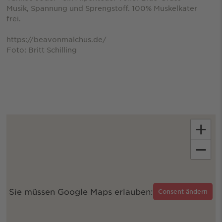
Musik, Spannung und Sprengstoff. 100% Muskelkater
frei.
https://beavonmalchus.de/
Foto: Britt Schilling
+
−
Sie müssen Google Maps erlauben:
Consent ändern