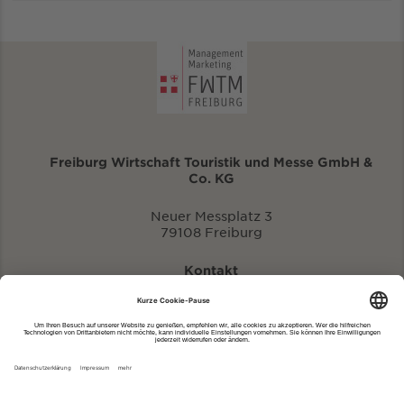
Freiburg Wirtschaft Touristik und Messe GmbH &
Co. KG
Neuer Messplatz 3
79108 Freiburg
Kontakt
eventportal@fwtm.de
Neue Veranstaltung eintragen
Tourismusportal visit.freiburg.de