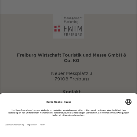
Freiburg Wirtschaft Touristik und Messe GmbH &
Co. KG
Neuer Messplatz 3
79108 Freiburg
Kontakt
eventportal@fwtm.de
Neue Veranstaltung eintragen
Tourismusportal visit.freiburg.de