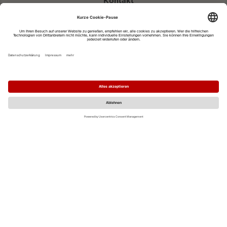
Kontakt
eventportal@fwtm.de
Neue Veranstaltung eintragen
Tourismusportal visit.freiburg.de
Datenschutzerklärung
Impressum
MO
DI
MI
DO
FR
SA
SO
1
2
3
4
5
6
7
8
9