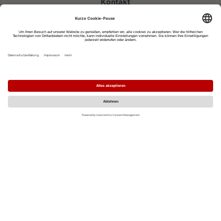
Kontakt
eventportal@fwtm.de
Neue Veranstaltung eintragen
Tourismusportal visit.freiburg.de
Datenschutzerklärung
Impressum
MO
DI
MI
DO
FR
SA
SO
1
2
3
4
5
6
7
8
9