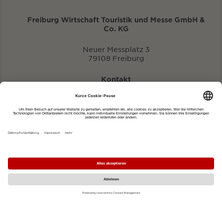
Freiburg Wirtschaft Touristik und Messe GmbH &
Co. KG
Neuer Messplatz 3
79108 Freiburg
Kontakt
eventportal@fwtm.de
Neue Veranstaltung eintragen
Tourismusportal visit.freiburg.de
Datenschutzerklärung
Impressum