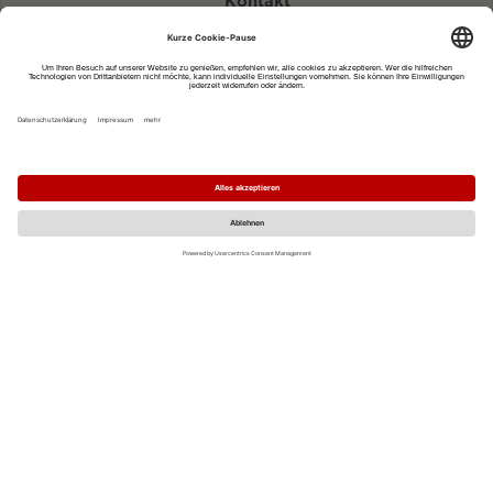
Kontakt
eventportal@fwtm.de
Neue Veranstaltung eintragen
Tourismusportal visit.freiburg.de
Datenschutzerklärung
Impressum
MO
DI
MI
DO
FR
SA
SO
1
2
3
4
5
6
7
8
9