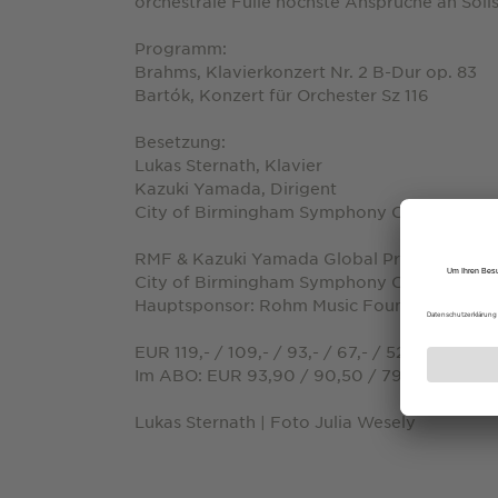
orchestrale Fülle höchste Ansprüche an Soli
Programm:
Brahms, Klavierkonzert Nr. 2 B-Dur op. 83
Bartók, Konzert für Orchester Sz 116
Besetzung:
Lukas Sternath, Klavier
Kazuki Yamada, Dirigent
City of Birmingham Symphony Orchestra
RMF & Kazuki Yamada Global Project
City of Birmingham Symphony Orchestra G
Hauptsponsor: Rohm Music Foundation an
EUR 119,- / 109,- / 93,- / 67,- / 52,- inkl. Ge
Im ABO: EUR 93,90 / 90,50 / 79,20 / 57,20 
Lukas Sternath | Foto Julia Wesely