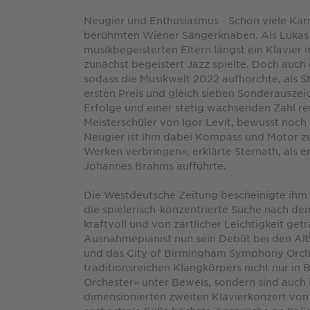
Neugier und Enthusiasmus - Schon viele Kar
berühmten Wiener Sängerknaben. Als Lukas S
musikbegeisterten Eltern längst ein Klavie
zunächst begeistert Jazz spielte. Doch auch 
sodass die Musikwelt 2022 aufhorchte, als
ersten Preis und gleich sieben Sonderausze
Erfolge und einer stetig wachsenden Zahl ren
Meisterschüler von Igor Levit, bewusst noch
Neugier ist ihm dabei Kompass und Motor zug
Werken verbringen«, erklärte Sternath, als 
Johannes Brahms aufführte.
Die Westdeutsche Zeitung bescheinigte ihm e
die spielerisch-konzentrierte Suche nach dem
kraftvoll und von zärtlicher Leichtigkeit ge
Ausnahmepianist nun sein Debüt bei den Al
und das City of Birmingham Symphony Orches
traditionsreichen Klangkörpers nicht nur in
Orchester« unter Beweis, sondern sind auch
dimensionierten zweiten Klavierkonzert von