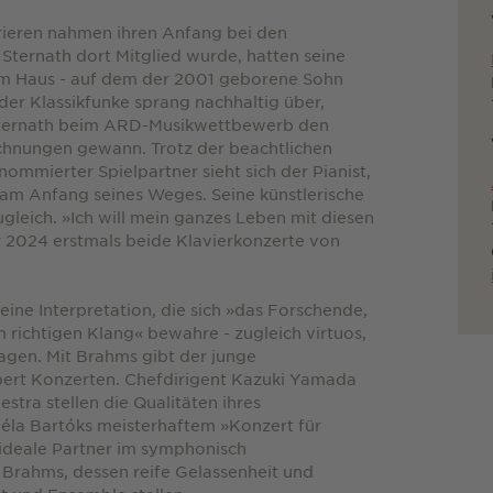
rieren nahmen ihren Anfang bei den
ternath dort Mitglied wurde, hatten seine
r im Haus - auf dem der 2001 geborene Sohn
der Klassikfunke sprang nachhaltig über,
 Sternath beim ARD-Musikwettbewerb den
ichnungen gewann. Trotz der beachtlichen
ommierter Spielpartner sieht sich der Pianist,
 am Anfang seines Weges. Seine künstlerische
leich. »Ich will mein ganzes Leben mit diesen
er 2024 erstmals beide Klavierkonzerte von
ine Interpretation, die sich »das Forschende,
 richtigen Klang« bewahre - zugleich virtuos,
tragen. Mit Brahms gibt der junge
bert Konzerten. Chefdirigent Kazuki Yamada
tra stellen die Qualitäten ihres
 Béla Bartóks meisterhaftem »Konzert für
 ideale Partner im symphonisch
 Brahms, dessen reife Gelassenheit und