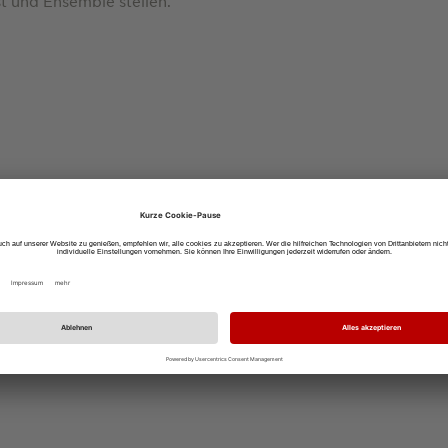
st und Ensemble stellen.
ermany Tour 2026
d ROHM Semiconductor GmbH
bühren
/ 45,50