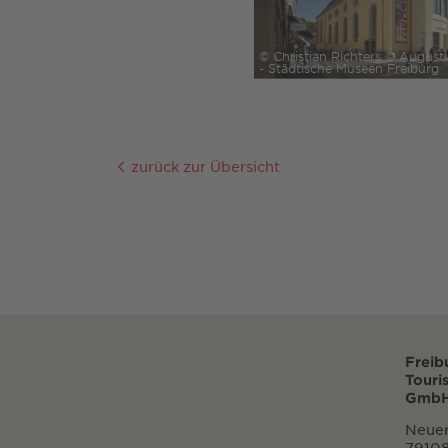
© Christian Richters © Augus
- Städtische Museen Freiburg
zurück zur Übersicht
Freib
Touri
GmbH
Neuer
79108