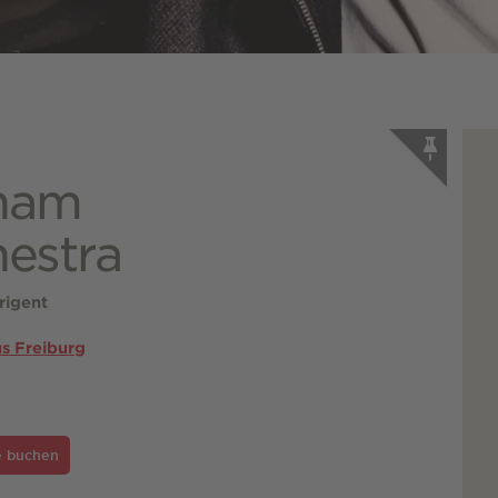
gham
estra
rigent
s Freiburg
e buchen