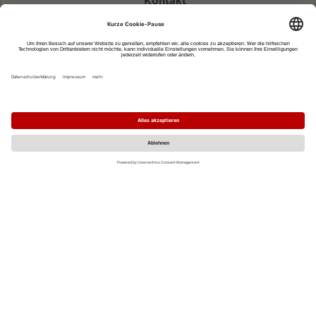
Kontakt
eventportal@fwtm.de
Neue Veranstaltung eintragen
Tourismusportal visit.freiburg.de
Datenschutzerklärung
Impressum
MO
DI
MI
DO
FR
SA
SO
1
2
3
4
5
6
7
8
9