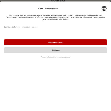
Kontakt
eventportal@fwtm.de
Neue Veranstaltung eintragen
Tourismusportal visit.freiburg.de
Datenschutzerklärung
Impressum
MO
DI
MI
DO
FR
SA
SO
1
2
3
4
5
6
7
8
9