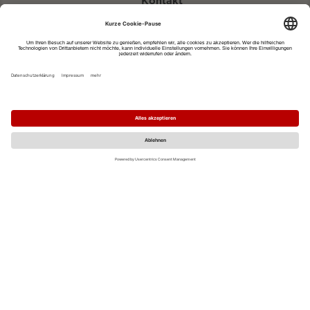
Kontakt
eventportal@fwtm.de
Neue Veranstaltung eintragen
Tourismusportal visit.freiburg.de
Datenschutzerklärung
Impressum
MO
DI
MI
DO
FR
SA
SO
1
2
3
4
5
6
7
8
9