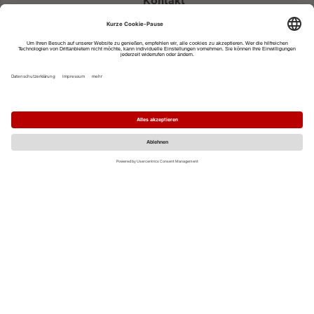
Kontakt
eventportal@fwtm.de
Neue Veranstaltung eintragen
Tourismusportal visit.freiburg.de
Datenschutzerklärung
Impressum
MO
DI
MI
DO
FR
SA
SO
1
2
3
4
5
6
7
8
9