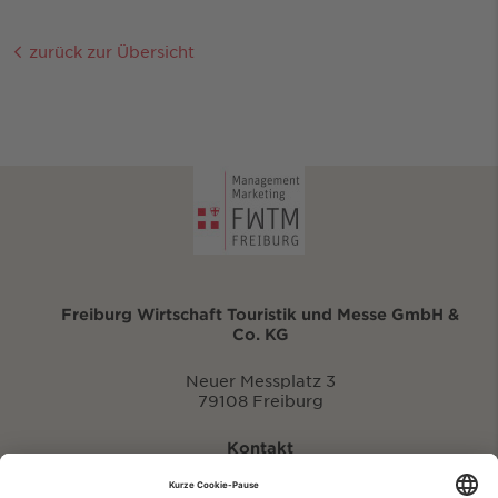
zurück zur Übersicht
Freiburg Wirtschaft Touristik und Messe GmbH &
Co. KG
Neuer Messplatz 3
79108 Freiburg
Kontakt
eventportal@fwtm.de