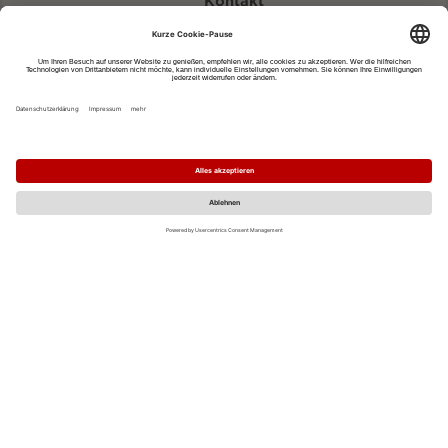
Kontakt
eventportal@fwtm.de
Neue Veranstaltung eintragen
Tourismusportal visit.freiburg.de
Datenschutzerklärung
Impressum
MO
DI
MI
DO
FR
SA
SO
1
2
3
4
5
6
7
8
9