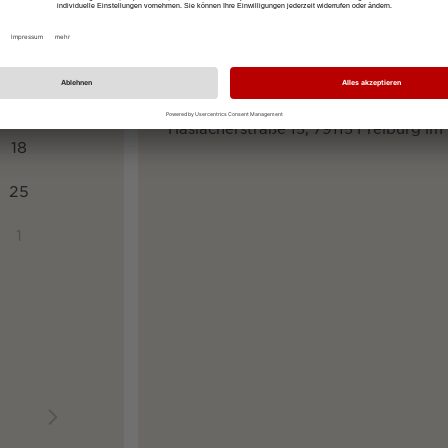
SO
Ihre Startadresse
4
11
Ihre Zieladresse
Haslacherstraße 15, 79115 Freiburg im
18
25
1