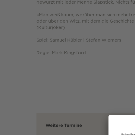
gewürzt mit jeder Menge Slapstick. Nichts f
»Man weiß kaum, worüber man sich mehr freu
oder über den Witz, mit dem die Geschichte
(Kulturjoker)
Spiel: Samuel Kübler | Stefan Wiemers
Regie: Mark Kingsford
Weitere Termine