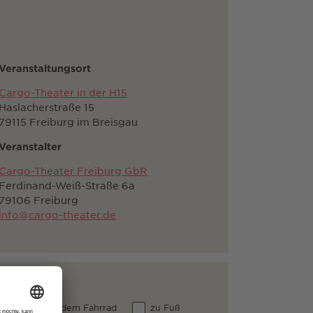
Veranstaltungsort
Cargo-Theater in der H15
Haslacherstraße 15
79115 Freiburg im Breisgau
Veranstalter
Cargo-Theater Freiburg GbR
Ferdinand-Weiß-Straße 6a
79106 Freiburg
info@cargo-theater.de
 Auto
dem Fahrrad
zu Fuß