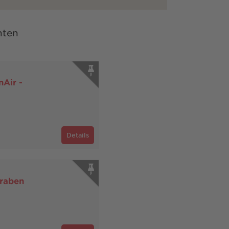
nten
Air -
Details
graben