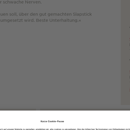
ür schwache Nerven.
en soll, über den gut gemachten Slapstick
 umgesetzt wird. Beste Unterhaltung.«
Anreise mit:
öffentlichen Verkehrsmitteln
dem