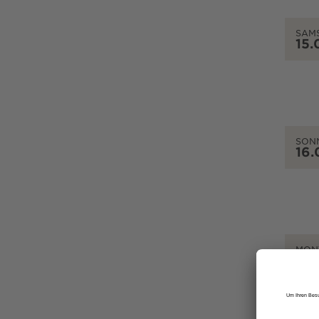
SAM
15.
SON
16.
MON
17.