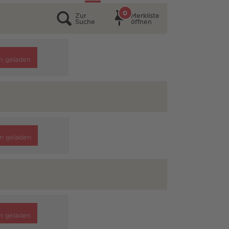
0
Zur
Merkliste
Suche
öffnen
n geladen
n geladen
n geladen