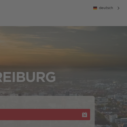
deutsch
REIBURG