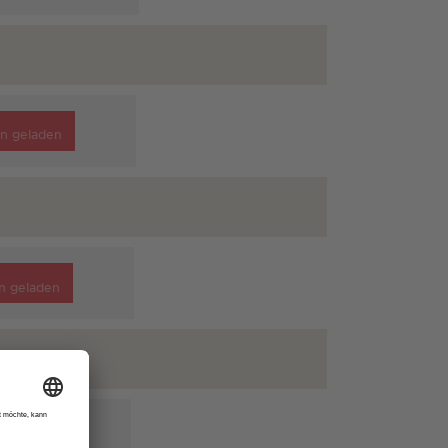
n geladen
n geladen
n geladen