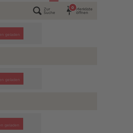
0
Zur
Merkliste
Suche
öffnen
en geladen
en geladen
en geladen