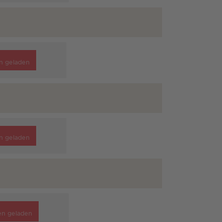
n geladen
n geladen
en geladen