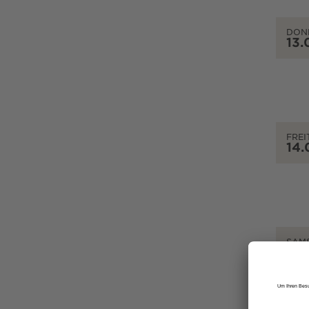
DON
13.
FREI
14.
SAM
15.