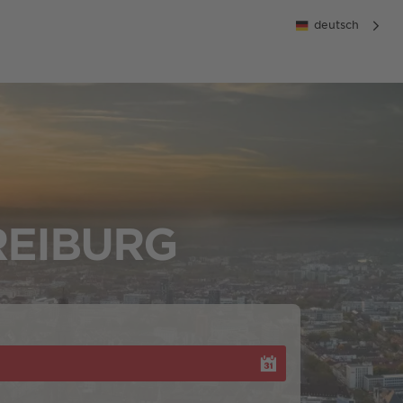
deutsch
REIBURG