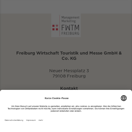
Freiburg Wirtschaft Touristik und Messe GmbH &
Co. KG
Neuer Messplatz 3
79108 Freiburg
Kontakt
eventportal@fwtm.de
Neue Veranstaltung eintragen
Tourismusportal visit.freiburg.de