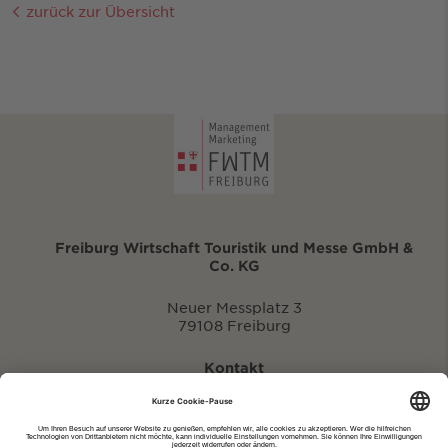
zurück zur Übersicht
Freiburg Wirtschaft Touristik und Messe GmbH &
Co. KG
Neuer Messplatz 3
79108 Freiburg
Kontakt
eventportal@fwtm.de
Neue Veranstaltung eintragen