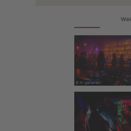
Wei
© KI generiert