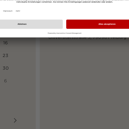
SO
Ihre Startadresse
2
9
Ihre Zieladresse
Universitätsstraße 3, 79098 Freiburg
16
23
30
6