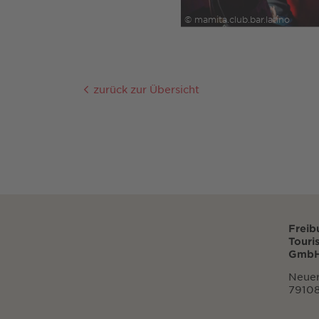
© mamita.club.bar.latino
zurück zur Übersicht
Freib
Touri
GmbH
Neuer
79108