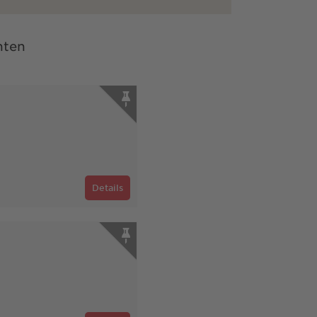
nten
Details