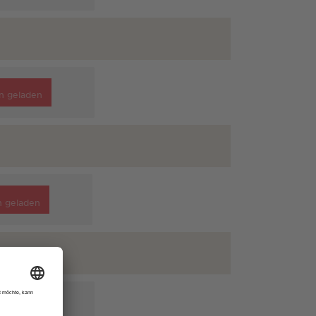
n geladen
n geladen
n geladen