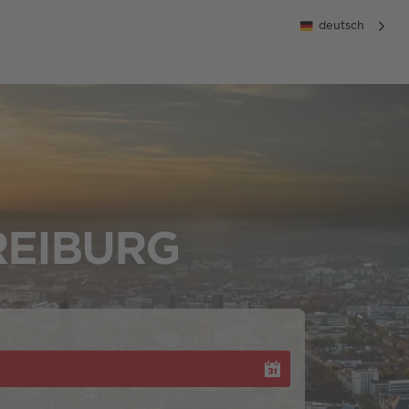
deutsch
REIBURG