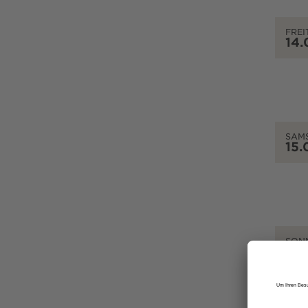
FREI
14.
SAM
15.
SON
16.