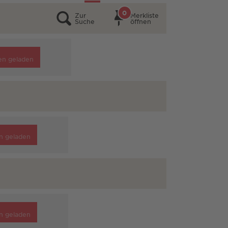
0
Zur
Merkliste
Suche
öffnen
en geladen
n geladen
n geladen