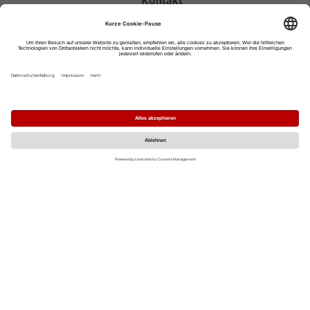
Kontakt
eventportal@fwtm.de
Neue Veranstaltung eintragen
Tourismusportal visit.freiburg.de
Datenschutzerklärung
Impressum
MO
DI
MI
DO
FR
SA
SO
1
2
3
4
5
6
7
8
9