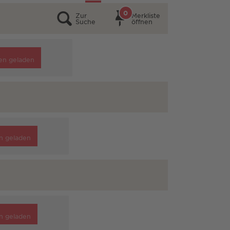
0
Zur
Merkliste
Suche
öffnen
en geladen
n geladen
n geladen