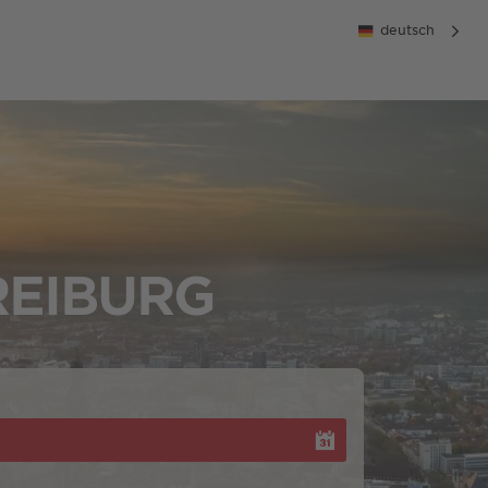
deutsch
REIBURG