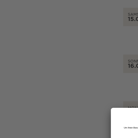
SAM
15.
SON
16.
MON
17.