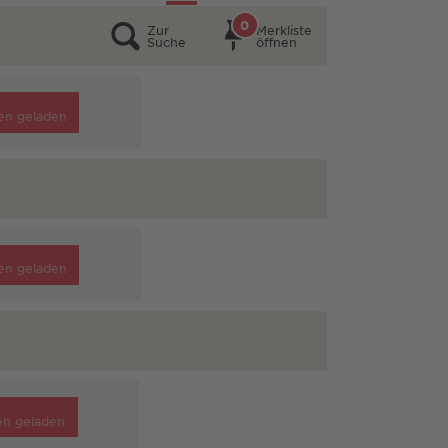
0
Zur
Merkliste
Suche
öffnen
en geladen
en geladen
en geladen