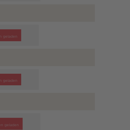
n geladen
n geladen
en geladen