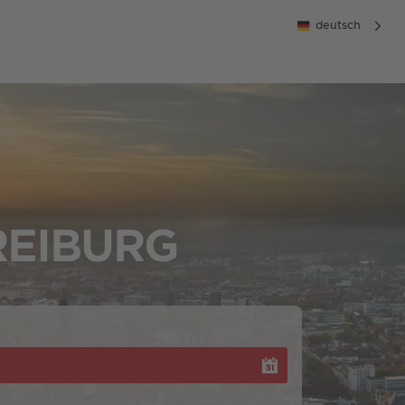
deutsch
REIBURG