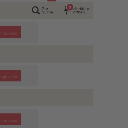
0
Zur
Merkliste
Suche
öffnen
n geladen
n geladen
n geladen