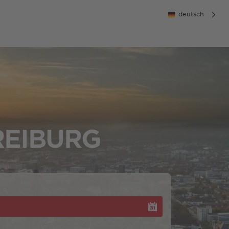
deutsch
REIBURG