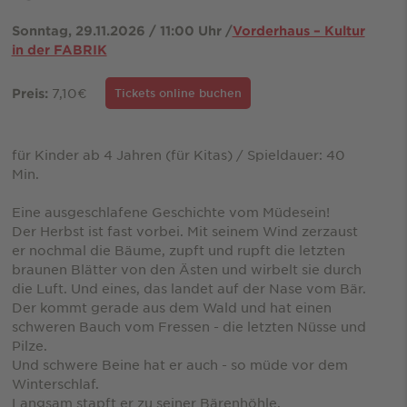
Sonntag, 29.11.2026 / 11:00 Uhr /
Vorderhaus – Kultur
in der FABRIK
7,10€
Preis:
Tickets online buchen
für Kinder ab 4 Jahren (für Kitas) / Spieldauer: 40
Min.
Eine ausgeschlafene Geschichte vom Müdesein!
Der Herbst ist fast vorbei. Mit seinem Wind zerzaust
er nochmal die Bäume, zupft und rupft die letzten
braunen Blätter von den Ästen und wirbelt sie durch
die Luft. Und eines, das landet auf der Nase vom Bär.
Der kommt gerade aus dem Wald und hat einen
schweren Bauch vom Fressen - die letzten Nüsse und
Pilze.
Und schwere Beine hat er auch - so müde vor dem
Winterschlaf.
Langsam stapft er zu seiner Bärenhöhle.