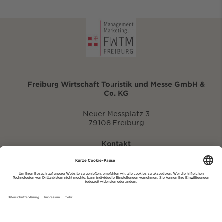
Freiburg Wirtschaft Touristik und Messe GmbH &
Co. KG
Neuer Messplatz 3
79108 Freiburg
Kontakt
eventportal@fwtm.de
Neue Veranstaltung eintragen
Tourismusportal visit.freiburg.de
Datenschutzerklärung