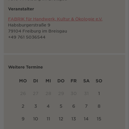
Veranstalter
FABRIK für Handwerk, Kultur & Ökologie e.V.
Habsburgerstraße 9
79104 Freiburg im Breisgau
+49 761 5036544
Weitere Termine
MO
DI
MI
DO
FR
SA
SO
26
27
28
29
30
31
1
2
3
4
5
6
7
8
9
10
11
12
13
14
15