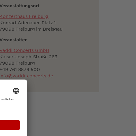
Veranstaltungsort
Konzerthaus Freiburg
Konrad-Adenauer-Platz 1
79098 Freiburg im Breisgau
Veranstalter
Vaddi Concerts GmbH
Kaiser-Joseph-Straße 263
79098 Freiburg
+49 761 8879 500
info@vaddi-concerts.de