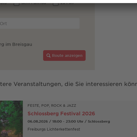
uto
dem Fahrrad
zu Fuß
rg im Breisgau
Route anzeigen
tere Veranstaltungen, die Sie interessieren kön
FESTE, POP, ROCK & JAZZ
Schlossberg Festival 2026
06.08.2026 / 18:00 - 23:00 Uhr / Schlossberg
Freiburgs Lichterkettenfest