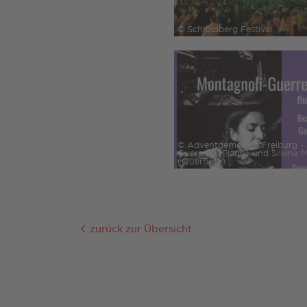
© Schlossberg Festival
© Adventgemeinde Freiburg - 
Guerrero (Piano) und Silvina 
(Querflöte)
zurück zur Übersicht