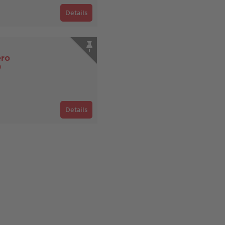
Details
ero
)
Details