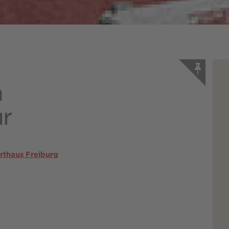
h
ur
rthaus Freiburg