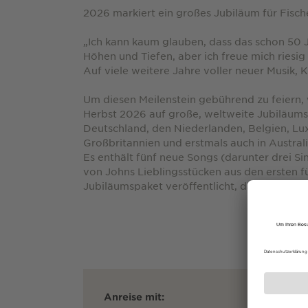
2026 markiert ein großes Jubiläum für Fisc
„Ich kann kaum glauben, dass das schon 50 J
Höhen und Tiefen, aber ich freue mich riesig d
Auf viele weitere Jahre voller neuer Musik, 
Um diesen Meilenstein gebührend zu feiern,
Herbst 2026 auf große, weltweite Jubiläumst
Deutschland, den Niederlanden, Belgien, Lu
Großbritannien und erstmals auch in Australi
Es enthält fünf neue Songs (darunter drei Si
von Johns Lieblingsstücken aus den ersten 
Jubiläumspaket veröffentlicht, das die bishe
Anreise mit: