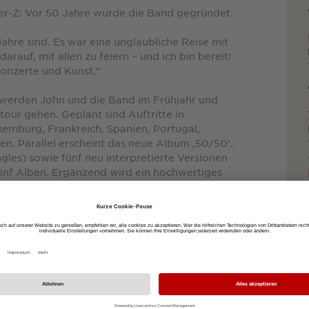
her-Z: Vor 50 Jahre wurde die Band gegründet.
ahre sind. Es war eine unglaubliche Reise mit
arauf, mit allen zu feiern – und ich bin bereit!
Konzerte und Kunst.“
 werden John und die Band im Frühjahr und
our gehen. Geplant sind Auftritte in
xemburg, Frankreich, Spanien, Portugal,
en. Parallel erscheint das neue Album ‚50/50‘.
ngles) sowie fünf neu interpretierte Versionen
fünf Alben. Ergänzend wird ein hochwertiges
rige Karriere von John würdigt.