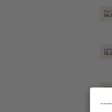
FREI
14.
SAM
15.
SON
16.