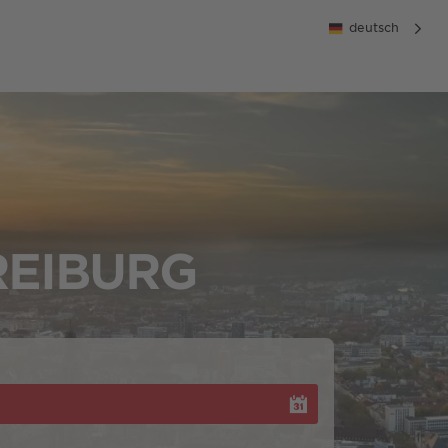
deutsch
REIBURG