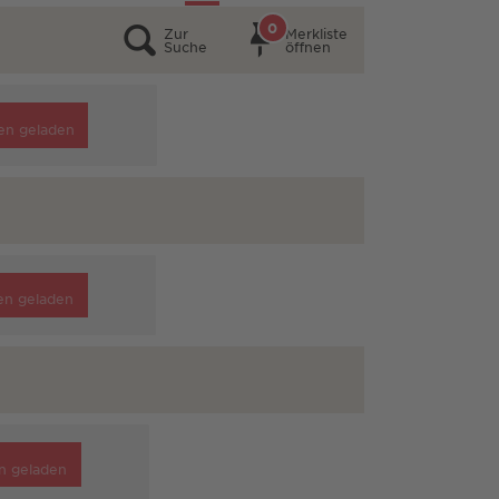
0
Zur
Merkliste
Suche
öffnen
en geladen
en geladen
n geladen