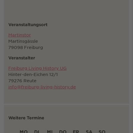
Veranstaltungsort
Martinstor
Martinsgässle
79098 Freiburg
Veranstalter
Freiburg Living History UG
Hinter-den-Eichen 12/1
79276 Reute
info@freiburg-living-history.de
Weitere Termine
MO
DI
MI
DO
FR
SA
SO