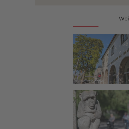
Wei
© FWTM-Vögtle