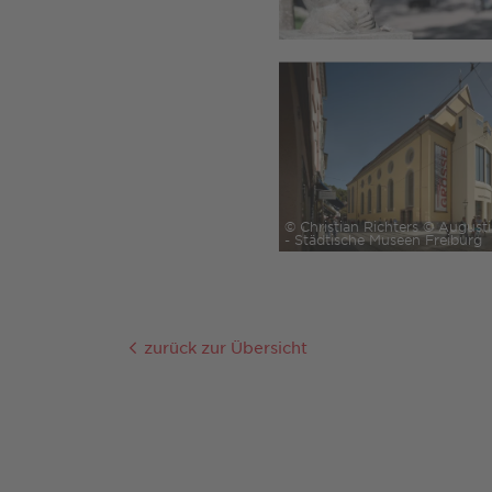
© Christian Richters © Augus
- Städtische Museen Freiburg
zurück zur Übersicht