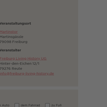
Veranstaltungsort
Martinstor
Martinsgässle
79098 Freiburg
Veranstalter
Freiburg Living History UG
Hinter-den-Eichen 12/1
79276 Reute
info@freiburg-living-history.de
 Auto
dem Fahrrad
zu Fuß