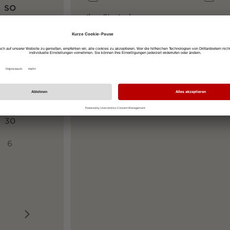
SO
Ihre Startadresse
2
9
Ihre Zieladresse
Martinsgässle, 79098 Freiburg
16
23
30
6