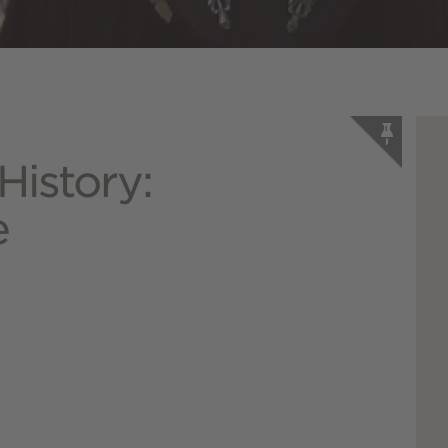
History:
e