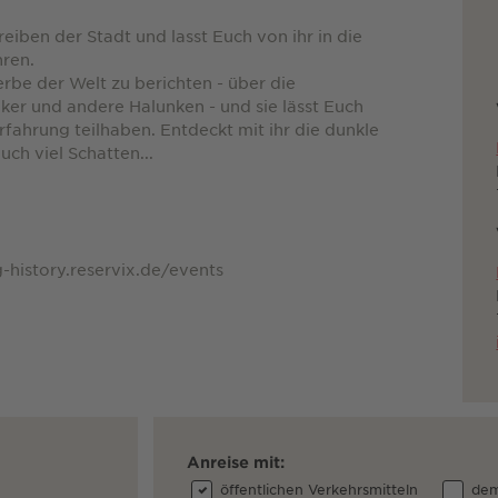
iben der Stadt und lasst Euch von ihr in die
hren.
rbe der Welt zu berichten - über die
er und andere Halunken - und sie lässt Euch
rfahrung teilhaben. Entdeckt mit ihr die dunkle
auch viel Schatten...
-history.reservix.de/events
Anreise mit:
öffentlichen Verkehrsmitteln
dem