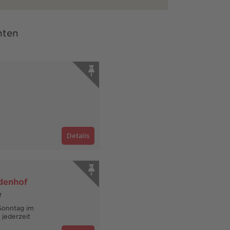
nten
Details
denhof
f
Sonntag im
 jederzeit