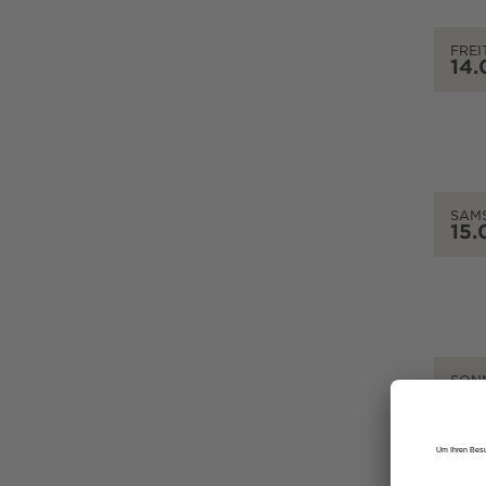
FREI
14.
SAM
15.
SON
16.