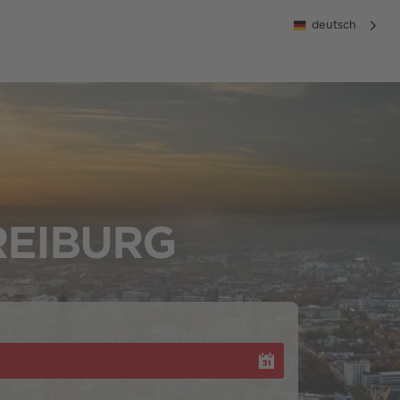
deutsch
REIBURG