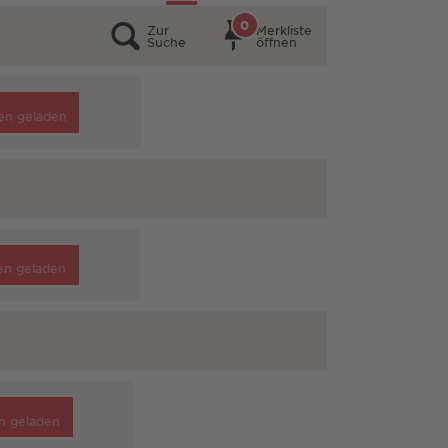
0
Zur
Merkliste
Suche
öffnen
en geladen
en geladen
n geladen