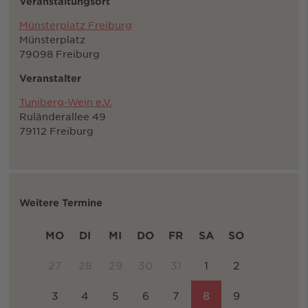
Veranstaltungsort
Münsterplatz Freiburg
Münsterplatz
79098 Freiburg
Veranstalter
Tuniberg-Wein e.V.
Ruländerallee 49
79112 Freiburg
Weitere Termine
MO
DI
MI
DO
FR
SA
SO
27
28
29
30
31
1
2
3
4
5
6
7
8
9