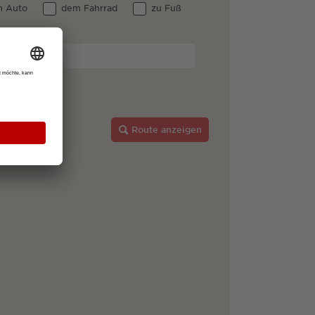
 Auto
dem Fahrrad
zu Fuß
Breisgau
Route anzeigen