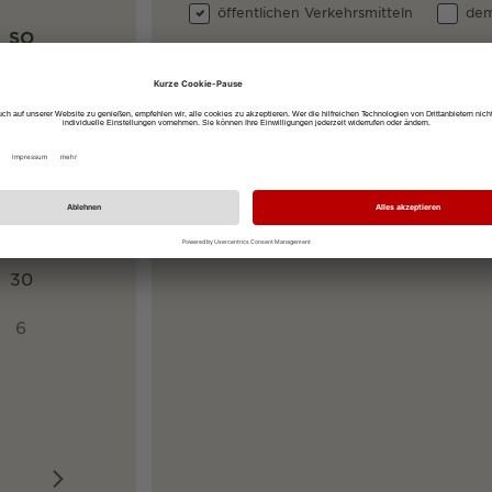
öffentlichen Verkehrsmitteln
dem
SO
Ihre Startadresse
2
9
Ihre Zieladresse
Rathausplatz 2-4, 79098 Freiburg im 
16
23
30
6