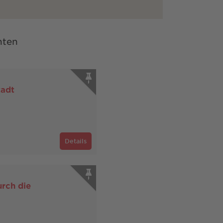
nten
tadt
Details
rch die