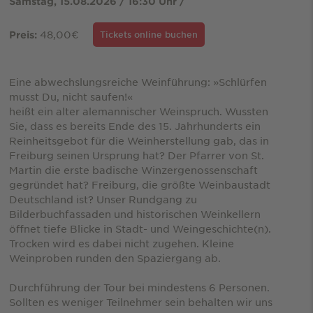
Samstag, 15.08.2026 / 16:30 Uhr /
48,00€
Preis:
Tickets online buchen
Eine abwechslungsreiche Weinführung: »Schlürfen
musst Du, nicht saufen!«
heißt ein alter alemannischer Weinspruch. Wussten
Sie, dass es bereits Ende des 15. Jahrhunderts ein
Reinheitsgebot für die Weinherstellung gab, das in
Freiburg seinen Ursprung hat? Der Pfarrer von St.
Martin die erste badische Winzergenossenschaft
gegründet hat? Freiburg, die größte Weinbaustadt
Deutschland ist? Unser Rundgang zu
Bilderbuchfassaden und historischen Weinkellern
öffnet tiefe Blicke in Stadt- und Weingeschichte(n).
Trocken wird es dabei nicht zugehen. Kleine
Weinproben runden den Spaziergang ab.
Durchführung der Tour bei mindestens 6 Personen.
Sollten es weniger Teilnehmer sein behalten wir uns