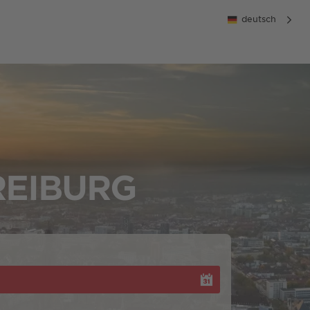
deutsch
REIBURG