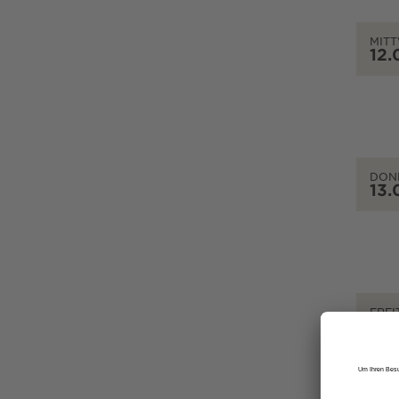
MIT
12.
DON
13.
FREI
14.