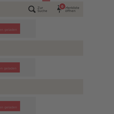
0
Zur
Merkliste
Suche
öffnen
en geladen
en geladen
en geladen