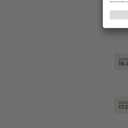
SAM
15.
SON
16.
MON
17.