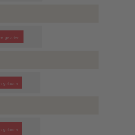
en geladen
n geladen
n geladen